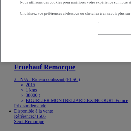
Benalu N/A
Nous utilisons des cookies pour améliorer votre expérience sur notre s
3 - N/A
Choisissez vos préférences ci-dessous ou cherchez à
en savoir plus sur
2024
1 kms
CHAUMONT POIDS LOURDS CHAUMONT
France
Prix sur demande
Disponible à la vente
Référence:71675
Semi-Remorque
Fruehauf Remorque
3 - N/A - Rideau coulissant (PLSC)
2015
1 kms
38000 t
BOURLIER MONTBELIARD EXINCOURT France
Prix sur demande
Disponible à la vente
Référence:71566
Semi-Remorque