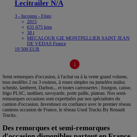
Lecitrailer N/A
3 - Inconnu - Frigo
2015
631 675 kms
38 t
MECALOUR GIE MONTPELLIER SAINT JEAN
DE VEDAS France
19 500 EUR
1
Semi remorques d'occasion, à l'achat ou à la vente grand volume,
tous modèles 2 ou 3 essieux, à roues simples ou jumelées trailor,
schmitz, lamberet, Darbon... et toutes carrosseries ; fourgon, caisse,
frigo PLSC, tautliner, savoyarde, porte paille, plateau. Nos semi-
remoarques occasions sont expertisées par nos spécialistes du
camion d'occasion. Investissez en confiance avec le premier réseau
camions occasion de France, le réseau Used Trucks By Renault
Trucks.
Des remorques et semi-remorques
d'occasion disponibles partout en France