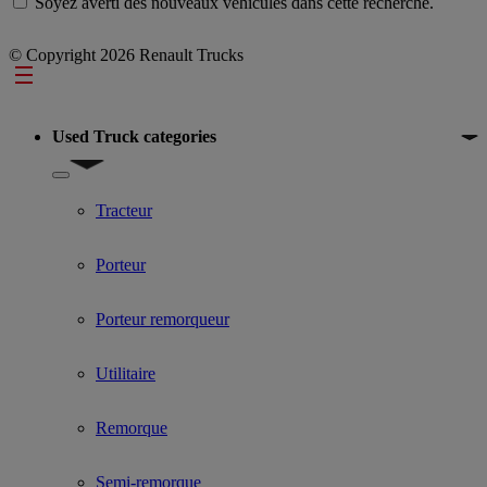
Soyez averti des nouveaux véhicules dans cette recherche.
© Copyright 2026 Renault Trucks
Footer
Used Truck categories
Show submenu for Used Truck categories
Tracteur
Porteur
Porteur remorqueur
Utilitaire
Remorque
Semi-remorque