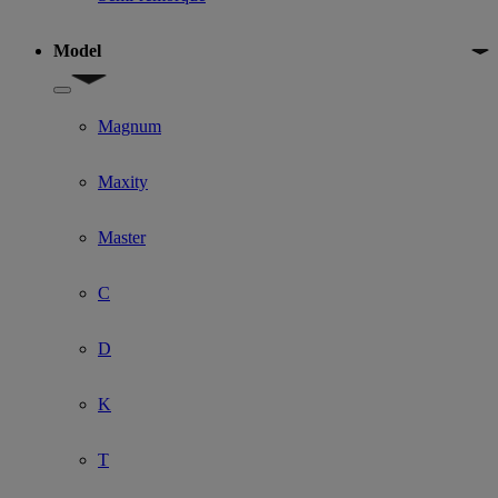
Model
Show submenu for Model
Magnum
Maxity
Master
C
D
K
T