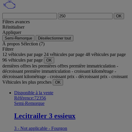
OK
Filtres avances
Réinitialiser
Appliquer
Semi-Remorque
Désélectionner tout
À propos
Sélection (7)
Filtrer
12 véhicules par page
24 véhicules par page
48 véhicules par page
96 véhicules par page
OK
dernières offres
les premières offres
première immatriculation -
décroissant
première immatriculation - croissant
kilométrage -
décroissant
kilométrage - croissant
prix - décroissant
prix - croissant
Véhicules les plus proches
OK
Disponible à la vente
Référence:72356
Semi-Remorque
Lecitrailer 3 essieux
3 - Not applicable - Fourgon