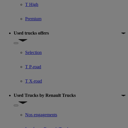
T High
Premium
Used trucks offers
Show submenu for Used trucks offers
Selection
T P-road
T X-road
Used Trucks by Renault Trucks
Show submenu for Used Trucks by Renault Trucks
Nos engagements