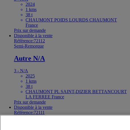
2024
1 kms
38 t
CHAUMONT POIDS LOURDS CHAUMONT
France
Prix sur demande
Disponible à la vente
Référence:72112
Semi-Remorque
Autre N/A
3 - N/A
2025
1 kms
38 t
CHAUMONT PL SAINT-DIZIER BETTANCOURT
LA FERREE France
Prix sur demande
Disponible à la vente
Référence:72111
Semi-Remorque