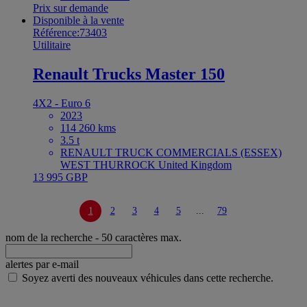
Prix sur demande
Disponible à la vente
Référence:73403
Utilitaire
Renault Trucks Master 150
4X2 - Euro 6
2023
114 260 kms
3.5 t
RENAULT TRUCK COMMERCIALS (ESSEX)
WEST THURROCK United Kingdom
13 995 GBP
1
2
3
4
5
...
79
nom de la recherche
- 50 caractères max.
alertes par e-mail
Soyez averti des nouveaux véhicules dans cette recherche.