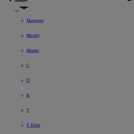
Model
Show submenu for Model
Magnum
Maxity
Master
C
D
K
T
T High