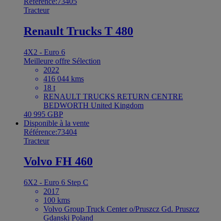
Référence:73405
Tracteur
Renault Trucks T 480
4X2 - Euro 6
Meilleure offre
Sélection
2022
416 044 kms
18 t
RENAULT TRUCKS RETURN CENTRE
BEDWORTH United Kingdom
40 995 GBP
Disponible à la vente
Référence:73404
Tracteur
Volvo FH 460
6X2 - Euro 6 Step C
2017
100 kms
Volvo Group Truck Center o/Pruszcz Gd. Pruszcz
Gdanski Poland