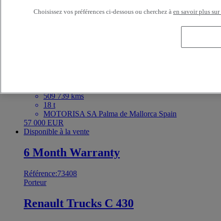
BEDWORTH United Kingdom
20 995 GBP
Choisissez vos préférences ci-dessous ou cherchez à
en savoir plus sur
Disponible à la vente
Référence:73409
Tracteur
Renault Trucks T 480
4X2 - Euro 6
2021
509 739 kms
18 t
MOTORISA SA Palma de Mallorca Spain
57 000 EUR
Disponible à la vente
6 Month Warranty
Référence:73408
Porteur
Renault Trucks C 430