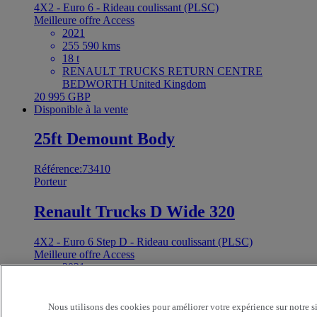
4X2 - Euro 6 - Rideau coulissant (PLSC)
Meilleure offre
Access
2021
255 590 kms
18 t
RENAULT TRUCKS RETURN CENTRE
BEDWORTH United Kingdom
20 995 GBP
Disponible à la vente
25ft Demount Body
Référence:73410
Porteur
Renault Trucks D Wide 320
4X2 - Euro 6 Step D - Rideau coulissant (PLSC)
Meilleure offre
Access
2021
234 632 kms
18 t
RENAULT TRUCKS RETURN CENTRE
Nous utilisons des cookies pour améliorer votre expérience sur notre s