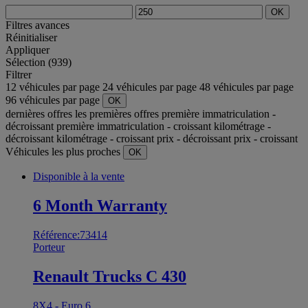
OK
Filtres avances
Réinitialiser
Appliquer
Sélection (939)
Filtrer
12 véhicules par page
24 véhicules par page
48 véhicules par page
96 véhicules par page
OK
dernières offres
les premières offres
première immatriculation -
décroissant
première immatriculation - croissant
kilométrage -
décroissant
kilométrage - croissant
prix - décroissant
prix - croissant
Véhicules les plus proches
OK
Disponible à la vente
6 Month Warranty
Référence:73414
Porteur
Renault Trucks C 430
8X4 - Euro 6