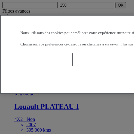
OK
Filtres avances
Réinitialiser
Appliquer
Remorque
Désélectionner tout
Nous utilisons des cookies pour améliorer votre expérience sur notre s
Sélection (1)
Filtrer
12 véhicules par page
24 véhicules par page
48 véhicules par page
Choisissez vos préférences ci-dessous ou cherchez à
en savoir plus sur
96 véhicules par page
OK
dernières offres
les premières offres
première immatriculation -
décroissant
première immatriculation - croissant
kilométrage -
décroissant
kilométrage - croissant
prix - décroissant
prix - croissant
Véhicules les plus proches
OK
Disponible à la vente
Référence:71483
Remorque
Louault PLATEAU 1
4X2 - Non
2007
395 000 kms