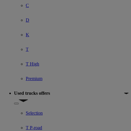
C
D
K
T
T High
Premium
Used trucks offers
Show submenu for Used trucks offers
Selection
T P-road