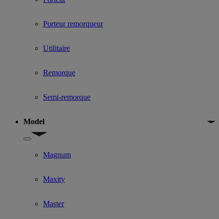
Porteur remorqueur
Utilitaire
Remorque
Semi-remorque
Model
Show submenu for Model
Magnum
Maxity
Master