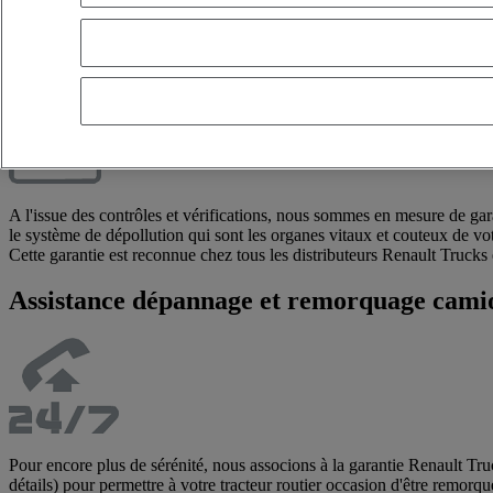
devenir propriétaire en 36, 48 ou même 60 mois.
UNE GARANTIE CONSTRUCTEUR Renau
A l'issue des contrôles et vérifications, nous sommes en mesure de gara
le système de dépollution qui sont les organes vitaux et couteux de v
Cette garantie est reconnue chez tous les distributeurs Renault Trucks
Assistance dépannage et remorquage cami
Pour encore plus de sérénité, nous associons à la garantie Renault Tru
détails) pour permettre à votre tracteur routier occasion d'être remorqu