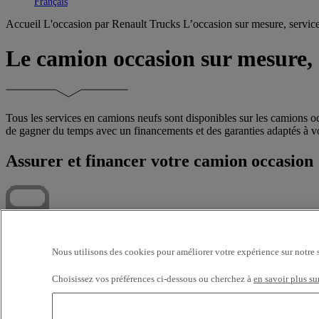
Toggle submenu
Français
Accueil
L'occasion par Renault Trucks
L’occasion sur mesure, servic
Le camion occasion sur mesure, 
Tous les services en camions neufs sont disponibles sur les camions oc
de gagner du temps avec un financements et des garanties adaptés à vot
Assurer et financer votre camion occasion
Nous utilisons des cookies pour améliorer votre expérience sur notre 
Renault Trucks Financial Services propose des solutions de financemen
secteur d’activité et toutes ses spécificités, nous avons donc des serv
Choisissez vos préférences ci-dessous ou cherchez à
en savoir plus su
trésorerie sont préservées. Découvrez dès à présent nos offres de fin
Pour tout achat d'un tracteur routier occasion T 460, T 480, T 520 