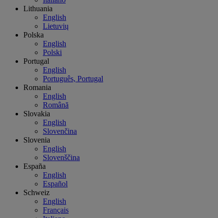
Lithuania
English
Lietuvių
Polska
English
Polski
Portugal
English
Português, Portugal
Romania
English
Română
Slovakia
English
Slovenčina
Slovenia
English
Slovenščina
España
English
Español
Schweiz
English
Français