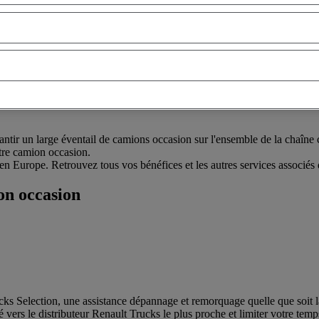
lt Trucks OCCASION
ntir un large éventail de camions occasion sur l'ensemble de la chaîne ci
otre camion occasion.
 en Europe. Retrouvez tous vos bénéfices et les autres services associés 
on occasion
cks Selection, une assistance dépannage et remorquage quelle que soit la
é vers le distributeur Renault Trucks le plus proche et limiter votre tem