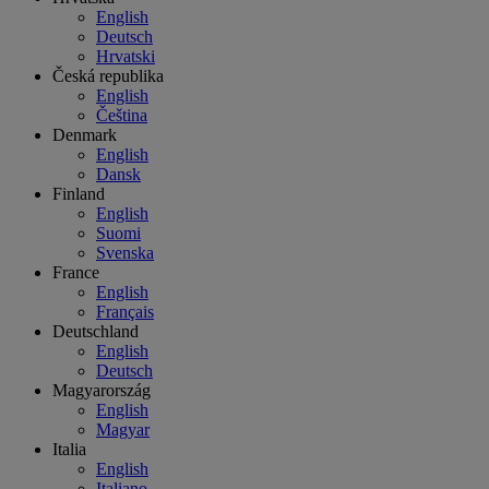
English
Deutsch
Hrvatski
Česká republika
English
Čeština
Denmark
English
Dansk
Finland
English
Suomi
Svenska
France
English
Français
Deutschland
English
Deutsch
Magyarország
English
Magyar
Italia
English
Italiano