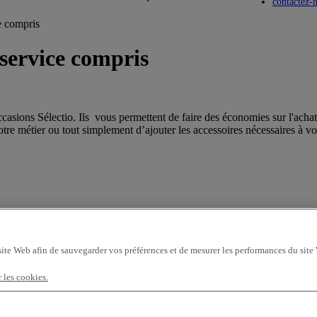
Toggle submenu
Toggle submenu
contactez-
e compris
service compris
casions Sélectio. Ils vous permettent de faire des économies sur l'achat
re métier ou tout simplement d’ajouter les accessoires nécessaires à vot
site Web afin de sauvegarder vos préférences et de mesurer les performances du site
t et d’assurance, sur mesure, dès 135€/mois en tous risques tracteur rou
ices fiables et adaptés aux clients de camion occasion. De plus, avec une
r les cookies.
ancement au bilan ou hors bilan, ainsi que nous offres d’assurance dans 
, un porteur occasion ou même d'un camion occasion chantier X-ROAD, R