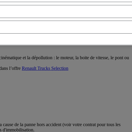
nématique et la dépollution : le moteur, la boite de vitesse, le pont ou
dans l’offre
Renault Trucks Selection
 cause de la panne hors accident (voir votre contrat pour tous les
ps d'immobilisation.