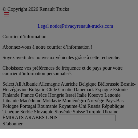
© Copyright 2026 Renault Trucks
Footer links
Legal notice
Privacy
renault-trucks.com
Courrier d’information
Abonnez-vous à notre courrier d’information !
Soyez averti des nouveaux véhicules grâce à cette recherche.
Choisissez vos préférences de fréquence et de pays pour votre
courrier d’information personnalisé.
Select All
Albanie
Allemagne
Autriche
Belgique
Biélorussie
Bosnie-
Herzégovine
Bulgarie
Chile
Croatie
Danemark
Espagne
Estonie
Finlande
France
Grèce
Hongrie
Israël
Italie
Kosovo
Lettonie
Lituanie
Macédoine
Moldavie
Monténégro
Norvège
Pays-Bas
Pologne
Portugal
Roumanie
Royaume-Uni
Russia
République
Tchèque
Serbie
Slovaquie
Slovénie
Suisse
Turquie
Ukraine
ÉMIRATS ARABES UNIS
S’abonner
International