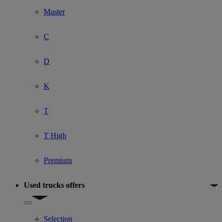
Master
C
D
K
T
T High
Premium
Used trucks offers
Show submenu for Used trucks offers
Selection