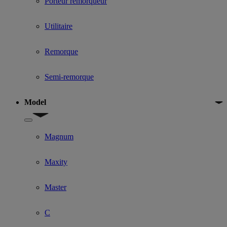
Porteur remorqueur
Utilitaire
Remorque
Semi-remorque
Model
Show submenu for Model
Magnum
Maxity
Master
C