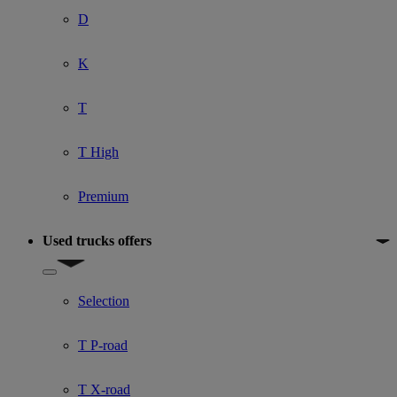
D
K
T
T High
Premium
Used trucks offers
Show submenu for Used trucks offers
Selection
T P-road
T X-road