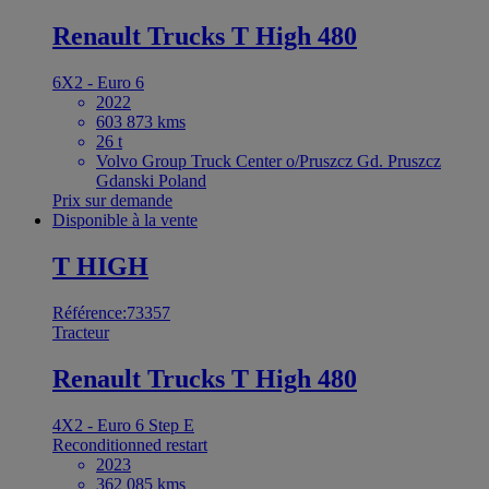
Renault Trucks T High 480
6X2 - Euro 6
2022
603 873 kms
26 t
Volvo Group Truck Center o/Pruszcz Gd. Pruszcz
Gdanski Poland
Prix sur demande
Disponible à la vente
T HIGH
Référence:73357
Tracteur
Renault Trucks T High 480
4X2 - Euro 6 Step E
Reconditionned restart
2023
362 085 kms