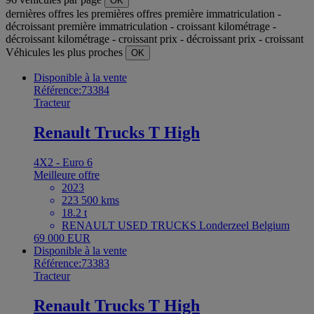
OK
dernières offres
les premières offres
première immatriculation -
décroissant
première immatriculation - croissant
kilométrage -
décroissant
kilométrage - croissant
prix - décroissant
prix - croissant
Véhicules les plus proches
OK
Disponible à la vente
Référence:73384
Tracteur
Renault Trucks T High
4X2 - Euro 6
Meilleure offre
2023
223 500 kms
18.2 t
RENAULT USED TRUCKS Londerzeel Belgium
69 000 EUR
Disponible à la vente
Référence:73383
Tracteur
Renault Trucks T High