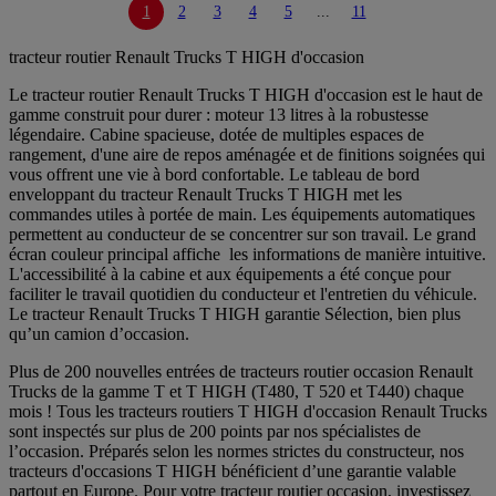
1
2
3
4
5
...
11
tracteur routier Renault Trucks T HIGH d'occasion
Le tracteur routier Renault Trucks T HIGH d'occasion est le haut de
gamme construit pour durer : moteur 13 litres à la robustesse
légendaire. Cabine spacieuse, dotée de multiples espaces de
rangement, d'une aire de repos aménagée et de finitions soignées qui
vous offrent une vie à bord confortable. Le tableau de bord
enveloppant du tracteur Renault Trucks T HIGH met les
commandes utiles à portée de main. Les équipements automatiques
permettent au conducteur de se concentrer sur son travail. Le grand
écran couleur principal affiche les informations de manière intuitive.
L'accessibilité à la cabine et aux équipements a été conçue pour
faciliter le travail quotidien du conducteur et l'entretien du véhicule.
Le tracteur Renault Trucks T HIGH garantie Sélection, bien plus
qu’un camion d’occasion.
Plus de 200 nouvelles entrées de tracteurs routier occasion Renault
Trucks de la gamme T et T HIGH (T480, T 520 et T440) chaque
mois ! Tous les tracteurs routiers T HIGH d'occasion Renault Trucks
sont inspectés sur plus de 200 points par nos spécialistes de
l’occasion. Préparés selon les normes strictes du constructeur, nos
tracteurs d'occasions T HIGH bénéficient d’une garantie valable
partout en Europe. Pour votre tracteur routier occasion, investissez