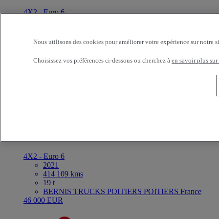
4X2 - Euro 6
2024
60 975 kms
19 t
Nous utilisons des cookies pour améliorer votre expérience sur notre s
CODICA VI CARPIQUET CARPIQUET France
Prix sur demande
Choisissez vos préférences ci-dessous ou cherchez à
en savoir plus sur
Disponible à la vente
VOITH
Référence:73297
Tracteur
Renault Trucks T High 520
4X2 - Euro 6
2021
414 109 kms
19 t
BERNIS TRUCKS POITIERS POITIERS France
46 000 EUR