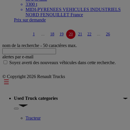
3300 t
MIDI-PYRENEES VEHICULES INDUSTRIELS
NORD FENOUILLET France
Prix sur demande
1
...
18
19
20
21
22
...
26
nom de la recherche
- 50 caractères max.
alertes par e-mail
Soyez averti des nouveaux véhicules dans cette recherche.
© Copyright 2026 Renault Trucks
Footer
Used Truck categories
Show submenu for Used Truck categories
Tracteur