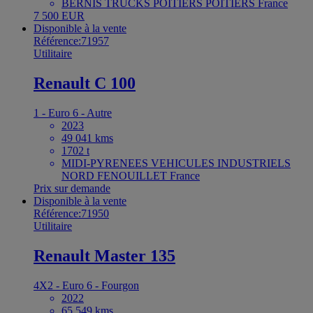
BERNIS TRUCKS POITIERS POITIERS France
7 500 EUR
Disponible à la vente
Référence:71957
Utilitaire
Renault C 100
1 - Euro 6 - Autre
2023
49 041 kms
1702 t
MIDI-PYRENEES VEHICULES INDUSTRIELS
NORD FENOUILLET France
Prix sur demande
Disponible à la vente
Référence:71950
Utilitaire
Renault Master 135
4X2 - Euro 6 - Fourgon
2022
65 549 kms