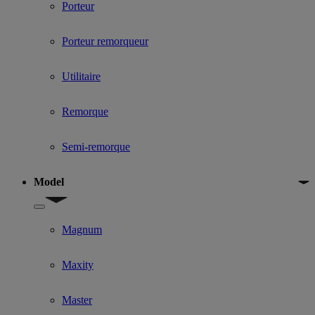
Porteur
Porteur remorqueur
Utilitaire
Remorque
Semi-remorque
Model
Show submenu for Model
Magnum
Maxity
Master