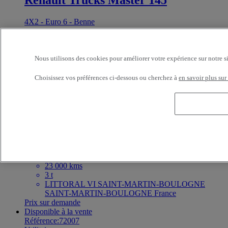
Renault Trucks Master 145
4X2 - Euro 6 - Benne
2024
21 000 kms
3.5 t
LITTORAL VI SAINT-MARTIN-BOULOGNE
Nous utilisons des cookies pour améliorer votre expérience sur notre s
SAINT-MARTIN-BOULOGNE France
Prix sur demande
Choisissez vos préférences ci-dessous ou cherchez à
en savoir plus sur
Disponible à la vente
Référence:72009
Utilitaire
Renault Trucks Trafic 130
4X2 - Euro 6
2022
23 000 kms
3 t
LITTORAL VI SAINT-MARTIN-BOULOGNE
SAINT-MARTIN-BOULOGNE France
Prix sur demande
Disponible à la vente
Référence:72007