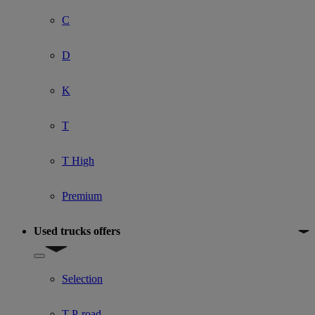
C
D
K
T
T High
Premium
Used trucks offers
Show submenu for Used trucks offers
Selection
T P-road