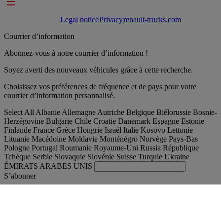
Footer links
Legal notice
Privacy
renault-trucks.com
Courrier d’information
Abonnez-vous à notre courrier d’information !
Soyez averti des nouveaux véhicules grâce à cette recherche.
Choisissez vos préférences de fréquence et de pays pour votre
courrier d’information personnalisé.
Select All
Albanie
Allemagne
Autriche
Belgique
Biélorussie
Bosnie-
Herzégovine
Bulgarie
Chile
Croatie
Danemark
Espagne
Estonie
Finlande
France
Grèce
Hongrie
Israël
Italie
Kosovo
Lettonie
Lituanie
Macédoine
Moldavie
Monténégro
Norvège
Pays-Bas
Pologne
Portugal
Roumanie
Royaume-Uni
Russia
République
Tchèque
Serbie
Slovaquie
Slovénie
Suisse
Turquie
Ukraine
ÉMIRATS ARABES UNIS
S’abonner
International
Français
Trouver votre camion occasion