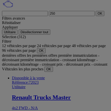
OK
Filtres avances
Réinitialiser
Appliquer
Utilitaire
Désélectionner tout
Sélection (312)
Filtrer
12 véhicules par page
24 véhicules par page
48 véhicules par page
96 véhicules par page
OK
dernières offres
les premières offres
première immatriculation -
décroissant
première immatriculation - croissant
kilométrage -
décroissant
kilométrage - croissant
prix - décroissant
prix - croissant
Véhicules les plus proches
OK
Disponible à la vente
Référence:72023
Utilitaire
Renault Trucks Master
4x2 FWD - N/A