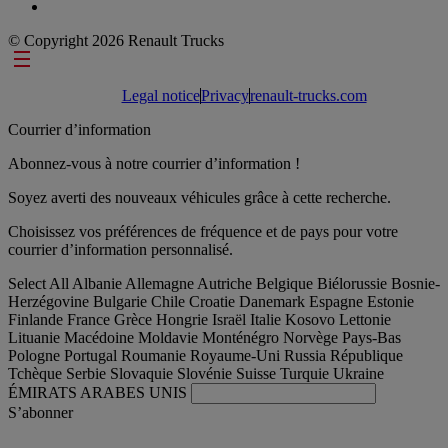
© Copyright 2026 Renault Trucks
Footer links
Legal notice
Privacy
renault-trucks.com
Courrier d’information
Abonnez-vous à notre courrier d’information !
Soyez averti des nouveaux véhicules grâce à cette recherche.
Choisissez vos préférences de fréquence et de pays pour votre
courrier d’information personnalisé.
Select All
Albanie
Allemagne
Autriche
Belgique
Biélorussie
Bosnie-
Herzégovine
Bulgarie
Chile
Croatie
Danemark
Espagne
Estonie
Finlande
France
Grèce
Hongrie
Israël
Italie
Kosovo
Lettonie
Lituanie
Macédoine
Moldavie
Monténégro
Norvège
Pays-Bas
Pologne
Portugal
Roumanie
Royaume-Uni
Russia
République
Tchèque
Serbie
Slovaquie
Slovénie
Suisse
Turquie
Ukraine
ÉMIRATS ARABES UNIS
S’abonner
International