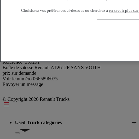
Choisissez vos préférences ci-dessous ou cherchez à
en savoir plus sur
Référence: 359291
Boîte de vitesse Renault AT2612F SANS VOITH
prix sur demande
Voir le numéro
0665896075
Envoyer un message
© Copyright 2026 Renault Trucks
Footer
Used Truck categories
Show submenu for Used Truck categories