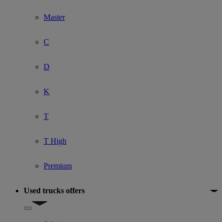
Master
C
D
K
T
T High
Premium
Used trucks offers
Show submenu for Used trucks offers