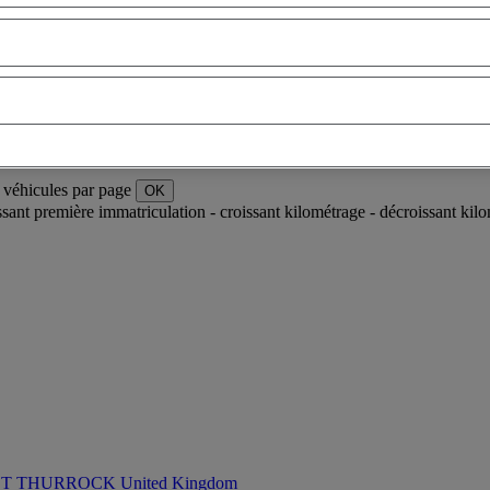
 véhicules par page
OK
ssant
première immatriculation - croissant
kilométrage - décroissant
kilo
 THURROCK United Kingdom