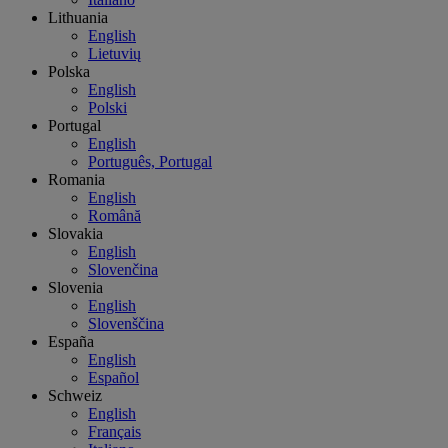
Lithuania
English
Lietuvių
Polska
English
Polski
Portugal
English
Português, Portugal
Romania
English
Română
Slovakia
English
Slovenčina
Slovenia
English
Slovenščina
España
English
Español
Schweiz
English
Français