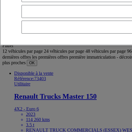
OK
Filtres avances
Réinitialiser
Appliquer
Sélection (934)
Filtrer
12 véhicules par page
24 véhicules par page
48 véhicules par page
96
dernières offres
les premières offres
première immatriculation - décroi
plus proches
OK
Disponible à la vente
Référence:73403
Utilitaire
Renault Trucks Master 150
4X2 - Euro 6
2023
114 260 kms
3.5 t
RENAULT TRUCK COMMERCIALS (ESSEX) WEST