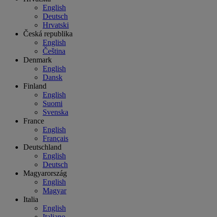
English
Deutsch
Hrvatski
Česká republika
English
Čeština
Denmark
English
Dansk
Finland
English
Suomi
Svenska
France
English
Français
Deutschland
English
Deutsch
Magyarország
English
Magyar
Italia
English
Italiano