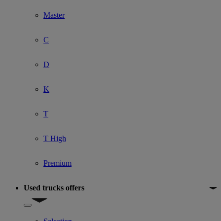
Master
C
D
K
T
T High
Premium
Used trucks offers
Show submenu for Used trucks offers