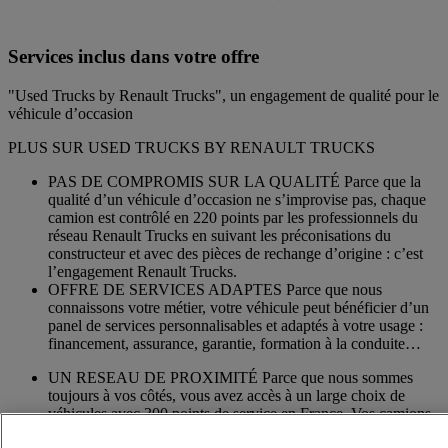
Services inclus dans votre offre
"Used Trucks by Renault Trucks", un engagement de qualité pour le
véhicule d’occasion
PLUS SUR USED TRUCKS BY RENAULT TRUCKS
PAS DE COMPROMIS SUR LA QUALITÉ Parce que la
qualité d’un véhicule d’occasion ne s’improvise pas, chaque
camion est contrôlé en 220 points par les professionnels du
réseau Renault Trucks en suivant les préconisations du
constructeur et avec des pièces de rechange d’origine : c’est
l’engagement Renault Trucks.
OFFRE DE SERVICES ADAPTES Parce que nous
connaissons votre métier, votre véhicule peut bénéficier d’un
panel de services personnalisables et adaptés à votre usage :
financement, assurance, garantie, formation à la conduite…
UN RESEAU DE PROXIMITÉ Parce que nous sommes
toujours à vos côtés, vous avez accès à un large choix de
véhicules avec 300 points de service en France. Vos camions
bénéficient d’un suivi personnalisé dans l’ensemble du