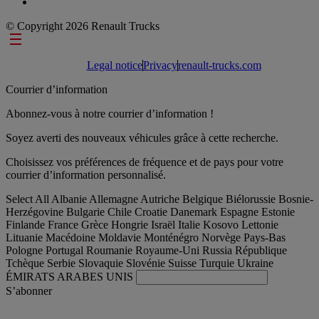
© Copyright 2026 Renault Trucks
Footer links
Legal notice
Privacy
renault-trucks.com
Courrier d’information
Abonnez-vous à notre courrier d’information !
Soyez averti des nouveaux véhicules grâce à cette recherche.
Choisissez vos préférences de fréquence et de pays pour votre
courrier d’information personnalisé.
Select All
Albanie
Allemagne
Autriche
Belgique
Biélorussie
Bosnie-
Herzégovine
Bulgarie
Chile
Croatie
Danemark
Espagne
Estonie
Finlande
France
Grèce
Hongrie
Israël
Italie
Kosovo
Lettonie
Lituanie
Macédoine
Moldavie
Monténégro
Norvège
Pays-Bas
Pologne
Portugal
Roumanie
Royaume-Uni
Russia
République
Tchèque
Serbie
Slovaquie
Slovénie
Suisse
Turquie
Ukraine
ÉMIRATS ARABES UNIS
S’abonner
International