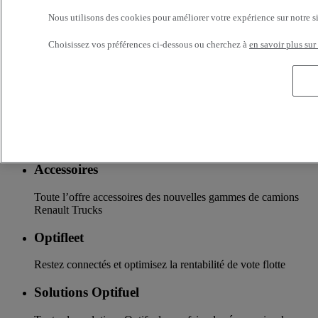
Réseau Renault Trucks et d’un accompagnement en fonction
de vos besoins.
Nous utilisons des cookies pour améliorer votre expérience sur notre s
Services additionnels
Choisissez vos préférences ci-dessous ou cherchez à
en savoir plus sur
Davantage d'informations sur les services supplémentaires
Assurance & financement
La garantie de services de financements et d’assurances sur
mesure
Accessoires
Toute l’offre accessoires des nouvelles gammes de camions
Renault Trucks
Optifleet
Restez connectés et optimisez la rentabilité de vote flotte
Solutions Optifuel