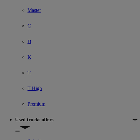
Master
C
D
K
T
T High
Premium
Used trucks offers
Show submenu for Used trucks offers