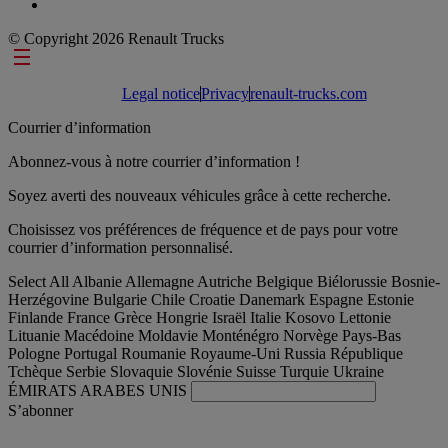
© Copyright 2026 Renault Trucks
Footer links
Legal notice
Privacy
renault-trucks.com
Courrier d’information
Abonnez-vous à notre courrier d’information !
Soyez averti des nouveaux véhicules grâce à cette recherche.
Choisissez vos préférences de fréquence et de pays pour votre
courrier d’information personnalisé.
Select All
Albanie
Allemagne
Autriche
Belgique
Biélorussie
Bosnie-
Herzégovine
Bulgarie
Chile
Croatie
Danemark
Espagne
Estonie
Finlande
France
Grèce
Hongrie
Israël
Italie
Kosovo
Lettonie
Lituanie
Macédoine
Moldavie
Monténégro
Norvège
Pays-Bas
Pologne
Portugal
Roumanie
Royaume-Uni
Russia
République
Tchèque
Serbie
Slovaquie
Slovénie
Suisse
Turquie
Ukraine
ÉMIRATS ARABES UNIS
S’abonner
International