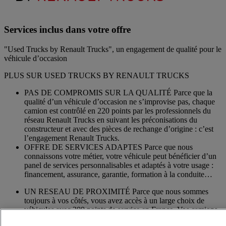
Services inclus dans votre offre
"Used Trucks by Renault Trucks", un engagement de qualité pour le
véhicule d’occasion
PLUS SUR USED TRUCKS BY RENAULT TRUCKS
PAS DE COMPROMIS SUR LA QUALITÉ Parce que la
qualité d’un véhicule d’occasion ne s’improvise pas, chaque
camion est contrôlé en 220 points par les professionnels du
réseau Renault Trucks en suivant les préconisations du
constructeur et avec des pièces de rechange d’origine : c’est
l’engagement Renault Trucks.
OFFRE DE SERVICES ADAPTES Parce que nous
connaissons votre métier, votre véhicule peut bénéficier d’un
panel de services personnalisables et adaptés à votre usage :
financement, assurance, garantie, formation à la conduite…
UN RESEAU DE PROXIMITÉ Parce que nous sommes
toujours à vos côtés, vous avez accès à un large choix de
véhicules avec 300 points de service en France. Vos camions
bénéficient d’un suivi personnalisé dans l’ensemble du