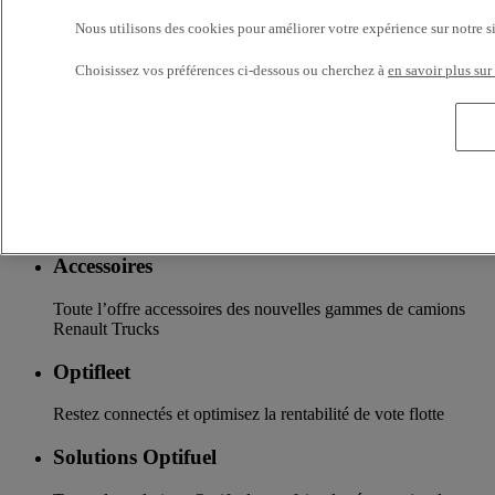
Réseau Renault Trucks et d’un accompagnement en fonction
de vos besoins.
Nous utilisons des cookies pour améliorer votre expérience sur notre s
Services additionnels
Choisissez vos préférences ci-dessous ou cherchez à
en savoir plus sur
Davantage d'informations sur les services supplémentaires
Assurance & financement
La garantie de services de financements et d’assurances sur
mesure
Accessoires
Toute l’offre accessoires des nouvelles gammes de camions
Renault Trucks
Optifleet
Restez connectés et optimisez la rentabilité de vote flotte
Solutions Optifuel