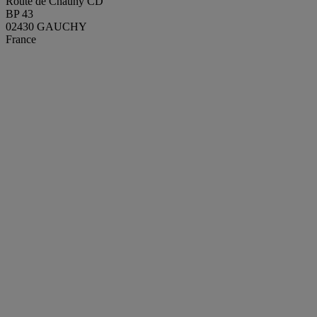
Route de Chauny CD
BP 43
02430 GAUCHY
France