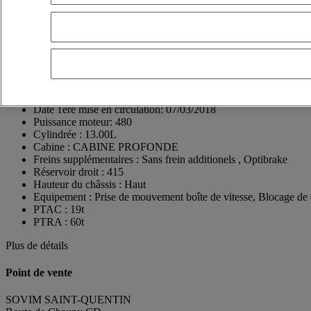
02430 GAUCHY
France
03 23 50 32 32
Philippe BELLAREDJ
EN-X-SIMPLE
Voir le numéro
0322336400
Contact par Whatsapp
Envoyer un message
Date 1ère mise en circulation:
07/03/2018
Puissance moteur:
480
Cylindrée :
13.00L
Cabine :
CABINE PROFONDE
Freins supplémentaires :
Sans frein additionels , Optibrake
Réservoir droit :
415
Hauteur du châssis :
Haut
Equipement :
Prise de mouvement boîte de vitesse, Blocage de 
PTAC :
19t
PTRA :
60t
Plus de détails
Point de vente
SOVIM SAINT-QUENTIN