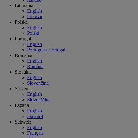
Lithuania
English
Lietuvių
Polska
English
Polski
Portugal
English
Português, Portugal
Romania
English
Română
Slovakia
English
Slovenčina
Slovenia
English
Slovenščina
España
English
Español
Schweiz
English
Français