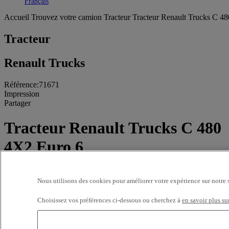
Toggle submenu
Français
Accueil
Trouvez votre camion
Tracteur
Tracteur Renault Trucks C 48
Tracteur
Renault Trucks
Référence:71671
Impression
Partager
Tracteur Renault Trucks C 480
4X2 Euro 6
413 642 kms - 2018
Nous utilisons des cookies pour améliorer votre expérience sur notre 
Prix sur demande
Choisissez vos préférences ci-dessous ou cherchez à
en savoir plus su
SOVIM SAINT-QUENTIN
Route de Chauny CD
BP 43