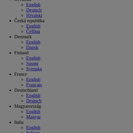
English
Deutsch
Hrvatski
Česká republika
English
Čeština
Denmark
English
Dansk
Finland
English
Suomi
Svenska
France
English
Français
Deutschland
English
Deutsch
Magyarország
English
Magyar
Italia
English
Italiano