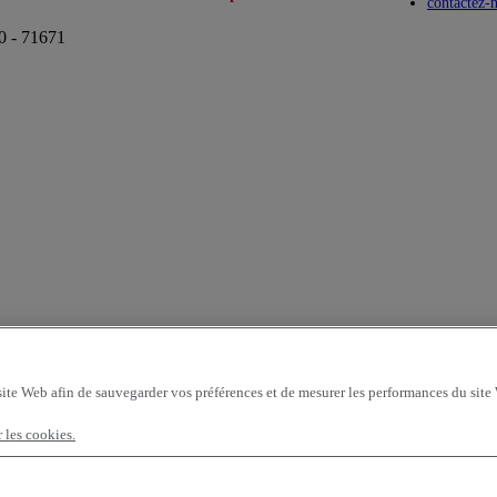
Toggle submenu
Toggle submenu
contactez-
0 - 71671
site Web afin de sauvegarder vos préférences et de mesurer les performances du site
r les cookies.