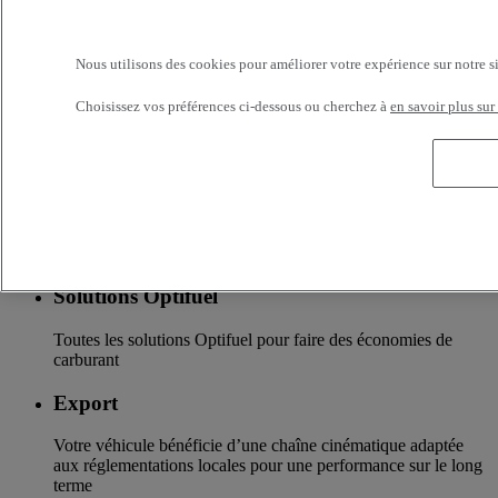
La garantie de services de financements et d’assurances sur
mesure
Nous utilisons des cookies pour améliorer votre expérience sur notre s
Accessoires
Choisissez vos préférences ci-dessous ou cherchez à
en savoir plus sur
Toute l’offre accessoires des nouvelles gammes de camions
Renault Trucks
Optifleet
Restez connectés et optimisez la rentabilité de vote flotte
Solutions Optifuel
Toutes les solutions Optifuel pour faire des économies de
carburant
Export
Votre véhicule bénéficie d’une chaîne cinématique adaptée
aux réglementations locales pour une performance sur le long
terme