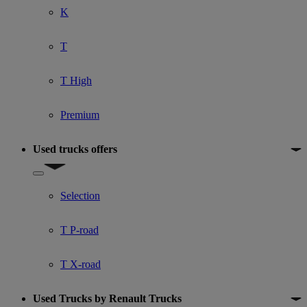
K
T
T High
Premium
Used trucks offers
Show submenu for Used trucks offers
Selection
T P-road
T X-road
Used Trucks by Renault Trucks