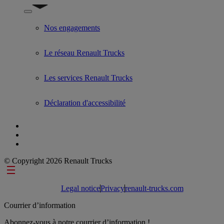
Show submenu for Used Trucks by Renault Trucks
Nos engagements
Le réseau Renault Trucks
Les services Renault Trucks
Déclaration d'accessibilité
© Copyright 2026 Renault Trucks
Footer links
Legal notice
Privacy
renault-trucks.com
Courrier d’information
Abonnez-vous à notre courrier d’information !