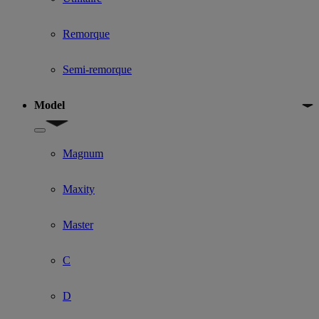
Remorque
Semi-remorque
Model
Show submenu for Model
Magnum
Maxity
Master
C
D