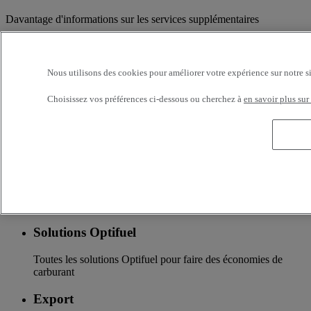
Davantage d'informations sur les services supplémentaires
Assurance & financement
La garantie de services de financements et d’assurances sur
Nous utilisons des cookies pour améliorer votre expérience sur notre s
mesure
Choisissez vos préférences ci-dessous ou cherchez à
en savoir plus sur
Accessoires
Toute l’offre accessoires des nouvelles gammes de camions
Renault Trucks
Optifleet
Restez connectés et optimisez la rentabilité de vote flotte
Solutions Optifuel
Toutes les solutions Optifuel pour faire des économies de
carburant
Export