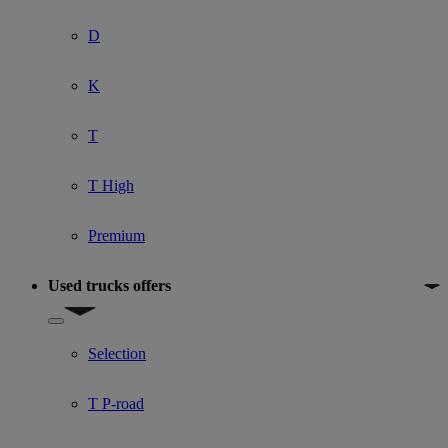
D
K
T
T High
Premium
Used trucks offers
Show submenu for Used trucks offers
Selection
T P-road