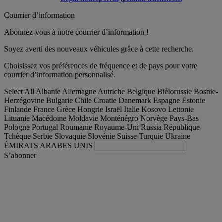
Courrier d’information
Abonnez-vous à notre courrier d’information !
Soyez averti des nouveaux véhicules grâce à cette recherche.
Choisissez vos préférences de fréquence et de pays pour votre
courrier d’information personnalisé.
Select All
Albanie
Allemagne
Autriche
Belgique
Biélorussie
Bosnie-
Herzégovine
Bulgarie
Chile
Croatie
Danemark
Espagne
Estonie
Finlande
France
Grèce
Hongrie
Israël
Italie
Kosovo
Lettonie
Lituanie
Macédoine
Moldavie
Monténégro
Norvège
Pays-Bas
Pologne
Portugal
Roumanie
Royaume-Uni
Russia
République
Tchèque
Serbie
Slovaquie
Slovénie
Suisse
Turquie
Ukraine
ÉMIRATS ARABES UNIS
S’abonner
International
Français
Trouver votre camion occasion
Togg
Nos offres d'occasion & reconditionnées
Togg
L'occasion par Renault Trucks