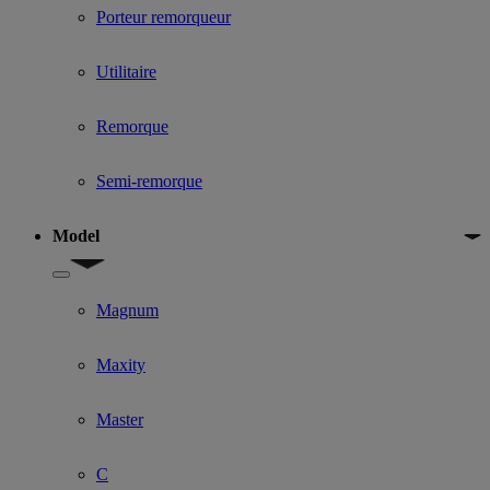
Porteur remorqueur
Utilitaire
Remorque
Semi-remorque
Model
Show submenu for Model
Magnum
Maxity
Master
C