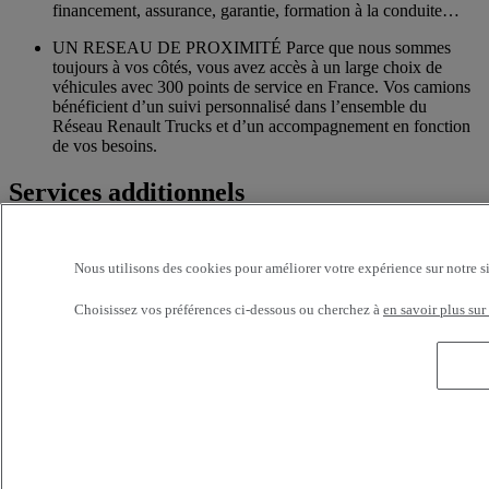
financement, assurance, garantie, formation à la conduite…
UN RESEAU DE PROXIMITÉ Parce que nous sommes
toujours à vos côtés, vous avez accès à un large choix de
véhicules avec 300 points de service en France. Vos camions
bénéficient d’un suivi personnalisé dans l’ensemble du
Réseau Renault Trucks et d’un accompagnement en fonction
de vos besoins.
Services additionnels
Davantage d'informations sur les services supplémentaires
Nous utilisons des cookies pour améliorer votre expérience sur notre s
Assurance & financement
Choisissez vos préférences ci-dessous ou cherchez à
en savoir plus sur
La garantie de services de financements et d’assurances sur
mesure
Accessoires
Toute l’offre accessoires des nouvelles gammes de camions
Renault Trucks