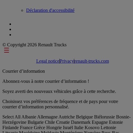
Déclaration d'accessibilité
© Copyright 2026 Renault Trucks
Footer links
Legal notice
Privacy
renault-trucks.com
Courrier d’information
Abonnez-vous à notre courrier d’information !
Soyez averti des nouveaux véhicules grâce à cette recherche.
Choisissez vos préférences de fréquence et de pays pour votre
courrier d’information personnalisé.
Select All
Albanie
Allemagne
Autriche
Belgique
Biélorussie
Bosnie-
Herzégovine
Bulgarie
Chile
Croatie
Danemark
Espagne
Estonie
Finlande
France
Grèce
Hongrie
Israël
Italie
Kosovo
Lettonie
Lituanie
Macédoine
Moldavie
Monténégro
Norvège
Pays-Bas