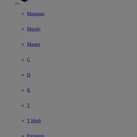
Show submenu for Model
Magnum
Maxity
Master
C
D
K
T
T High
Premium