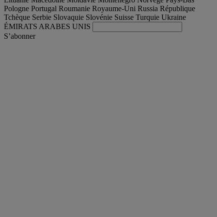
Pologne
Portugal
Roumanie
Royaume-Uni
Russia
République
Tchèque
Serbie
Slovaquie
Slovénie
Suisse
Turquie
Ukraine
ÉMIRATS ARABES UNIS
S’abonner
International
Français
Trouver votre camion occasion
Togg
Nos offres d'occasion & reconditionnées
Togg
L'occasion par Renault Trucks
Togg
Nos sites web
contactez-nous