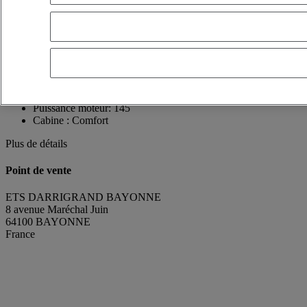
France
05 59 50 17 17
Céline PECOL
FR, EN-X-SIMPLE, ES
Voir le numéro
+33687767538
Contact par Whatsapp
Envoyer un message
Date 1ère mise en circulation:
16/06/2021
Puissance moteur:
145
Cabine :
Comfort
Plus de détails
Point de vente
ETS DARRIGRAND BAYONNE
8 avenue Maréchal Juin
64100 BAYONNE
France