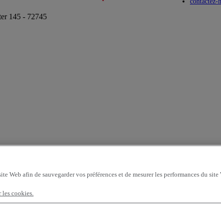
Toggle submenu
Toggle submenu
contactez-
ter 145 - 72745
site Web afin de sauvegarder vos préférences et de mesurer les performances du site
r les cookies.