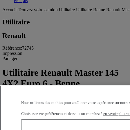
Toggle submenu
Français
Accueil
Trouvez votre camion
Utilitaire
Utilitaire Benne Renault Mas
Utilitaire
Renault
Référence:72745
Impression
Partager
Utilitaire Renault Master 145
4X2 Euro 6 - Benne
24 000 kms - 2021
Nous utilisons des cookies pour améliorer votre expérience sur notre 
Prix sur demande
Choisissez vos préférences ci-dessous ou cherchez à
en savoir plus su
ETS DARRIGRAND BAYONNE
8 avenue Maréchal Juin
64100 BAYONNE