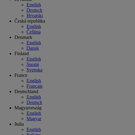
English
Deutsch
Hrvatski
Česká republika
English
Čeština
Denmark
English
Dansk
Finland
English
Suomi
Svenska
France
English
Français
Deutschland
English
Deutsch
Magyarország
English
Magyar
Italia
English
Italiano