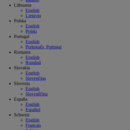
Lithuania
English
Lietuvių
Polska
English
Polski
Portugal
English
Português, Portugal
Romania
English
Română
Slovakia
English
Slovenčina
Slovenia
English
Slovenščina
España
English
Español
Schweiz
English
Français