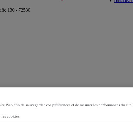
Toggle submenu
Toggle submenu
contactez-
afic 130 - 72530
site Web afin de sauvegarder vos préférences et de mesurer les performances du site
r les cookies.