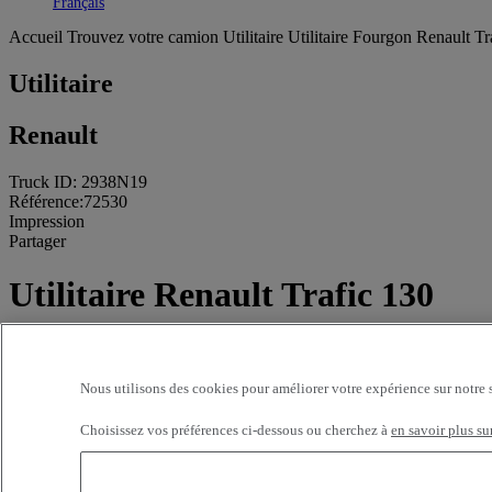
Toggle submenu
Français
Accueil
Trouvez votre camion
Utilitaire
Utilitaire Fourgon Renault Tr
Utilitaire
Renault
Truck ID: 2938N19
Référence:72530
Impression
Partager
Utilitaire Renault Trafic 130
4X2 Euro 6 - Fourgon
30 655 kms - 2024 - L1H1
Nous utilisons des cookies pour améliorer votre expérience sur notre 
Prix sur demande
Choisissez vos préférences ci-dessous ou cherchez à
en savoir plus su
FAURIE TRUCKS LOT ET GARONNE AGEN
LD GRANDFOND