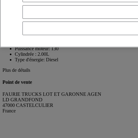
47000 CASTELCULIER
France
05 53 96 19 39
Régis SOLERO
Voir le numéro
0667602532
Contact par Whatsapp
Envoyer un message
Date 1ère mise en circulation:
30/04/2024
Puissance moteur:
130
Cylindrée :
2.00L
Type d'énergie:
Diesel
Plus de détails
Point de vente
FAURIE TRUCKS LOT ET GARONNE AGEN
LD GRANDFOND
47000 CASTELCULIER
France