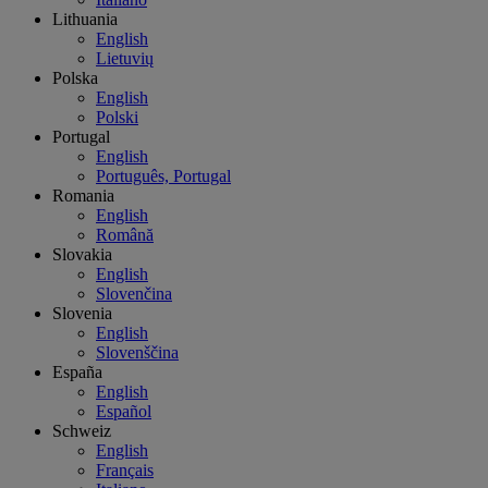
Lithuania
English
Lietuvių
Polska
English
Polski
Portugal
English
Português, Portugal
Romania
English
Română
Slovakia
English
Slovenčina
Slovenia
English
Slovenščina
España
English
Español
Schweiz
English
Français