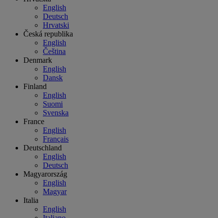
English
Deutsch
Hrvatski
Česká republika
English
Čeština
Denmark
English
Dansk
Finland
English
Suomi
Svenska
France
English
Français
Deutschland
English
Deutsch
Magyarország
English
Magyar
Italia
English
Italiano