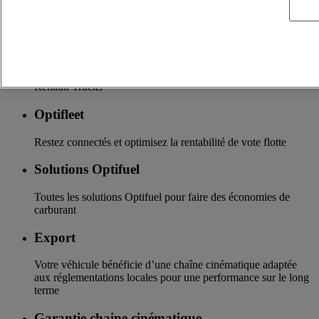
La garantie de services de financements et d’assurances sur
mesure
Accessoires
Toute l’offre accessoires des nouvelles gammes de camions
Renault Trucks
Optifleet
Restez connectés et optimisez la rentabilité de vote flotte
Solutions Optifuel
Toutes les solutions Optifuel pour faire des économies de
carburant
Export
Votre véhicule bénéficie d’une chaîne cinématique adaptée
aux réglementations locales pour une performance sur le long
terme
Garantie chaine cinématique