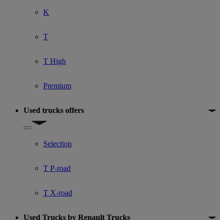
K
T
T High
Premium
Used trucks offers
Show submenu for Used trucks offers
Selection
T P-road
T X-road
Used Trucks by Renault Trucks