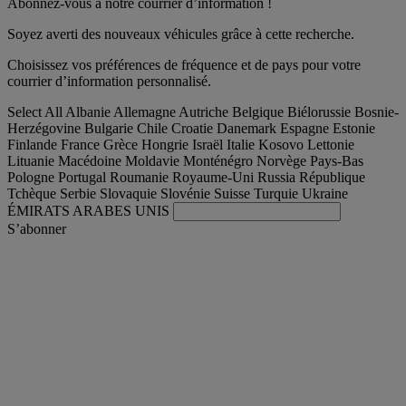
Abonnez-vous à notre courrier d’information !
Soyez averti des nouveaux véhicules grâce à cette recherche.
Choisissez vos préférences de fréquence et de pays pour votre
courrier d’information personnalisé.
Select All
Albanie
Allemagne
Autriche
Belgique
Biélorussie
Bosnie-
Herzégovine
Bulgarie
Chile
Croatie
Danemark
Espagne
Estonie
Finlande
France
Grèce
Hongrie
Israël
Italie
Kosovo
Lettonie
Lituanie
Macédoine
Moldavie
Monténégro
Norvège
Pays-Bas
Pologne
Portugal
Roumanie
Royaume-Uni
Russia
République
Tchèque
Serbie
Slovaquie
Slovénie
Suisse
Turquie
Ukraine
ÉMIRATS ARABES UNIS
S’abonner
International
Français
Trouver votre camion occasion
Togg
Nos offres d'occasion & reconditionnées
Togg
L'occasion par Renault Trucks
Togg
Nos sites web
contactez-nous