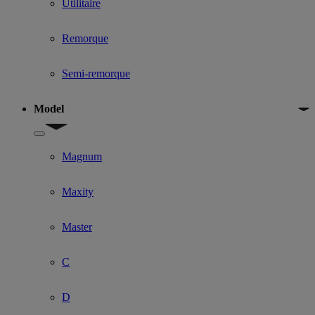
Utilitaire
Remorque
Semi-remorque
Model
Show submenu for Model
Magnum
Maxity
Master
C
D