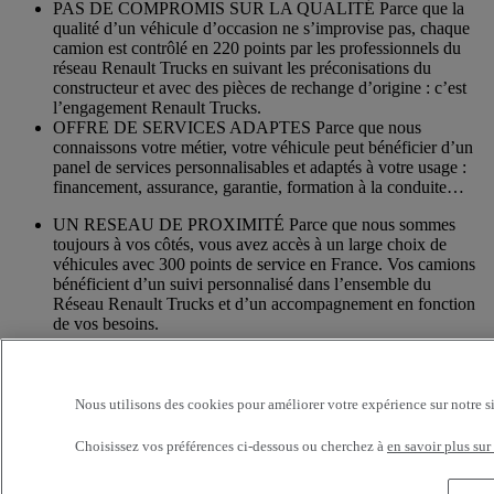
PAS DE COMPROMIS SUR LA QUALITÉ Parce que la
qualité d’un véhicule d’occasion ne s’improvise pas, chaque
camion est contrôlé en 220 points par les professionnels du
réseau Renault Trucks en suivant les préconisations du
constructeur et avec des pièces de rechange d’origine : c’est
l’engagement Renault Trucks.
OFFRE DE SERVICES ADAPTES Parce que nous
connaissons votre métier, votre véhicule peut bénéficier d’un
panel de services personnalisables et adaptés à votre usage :
financement, assurance, garantie, formation à la conduite…
UN RESEAU DE PROXIMITÉ Parce que nous sommes
toujours à vos côtés, vous avez accès à un large choix de
véhicules avec 300 points de service en France. Vos camions
bénéficient d’un suivi personnalisé dans l’ensemble du
Réseau Renault Trucks et d’un accompagnement en fonction
de vos besoins.
Services additionnels
Nous utilisons des cookies pour améliorer votre expérience sur notre s
Davantage d'informations sur les services supplémentaires
Choisissez vos préférences ci-dessous ou cherchez à
en savoir plus sur
Assurance & financement