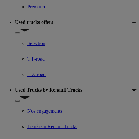
Premium
Used trucks offers
Show submenu for Used trucks offers
Selection
T P-road
T X-road
Used Trucks by Renault Trucks
Show submenu for Used Trucks by Renault Trucks
Nos engagements
Le réseau Renault Trucks