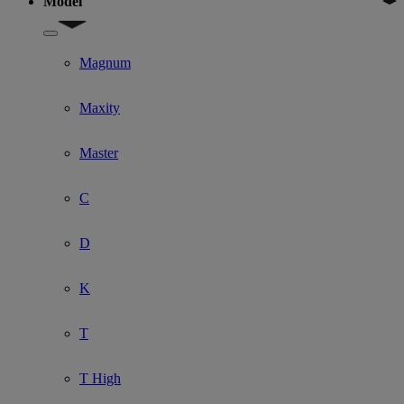
Model
Show submenu for Model
Magnum
Maxity
Master
C
D
K
T
T High