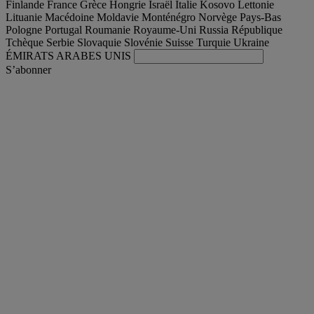
Finlande
France
Grèce
Hongrie
Israël
Italie
Kosovo
Lettonie
Lituanie
Macédoine
Moldavie
Monténégro
Norvège
Pays-Bas
Pologne
Portugal
Roumanie
Royaume-Uni
Russia
République
Tchèque
Serbie
Slovaquie
Slovénie
Suisse
Turquie
Ukraine
ÉMIRATS ARABES UNIS
S’abonner
International
Français
Trouver votre camion occasion
Togg
Nos offres d'occasion & reconditionnées
Togg
L'occasion par Renault Trucks
Togg
Nos sites web
contactez-nous