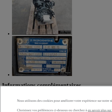
Informations complémentaires
Boite de vitesse d’occasion ZF ASTRONIC LITE 6AS 800 TO –
ROBOTISEE gamme RENAULT D 12 OPTITRONIC –
Nous utilisons des cookies pour améliorer votre expérience sur notre s
Fabrication 2014 – Bon état de fonctionnement (A4947C)
Choisissez vos préférences ci-dessous ou cherchez à
en savoir plus sur