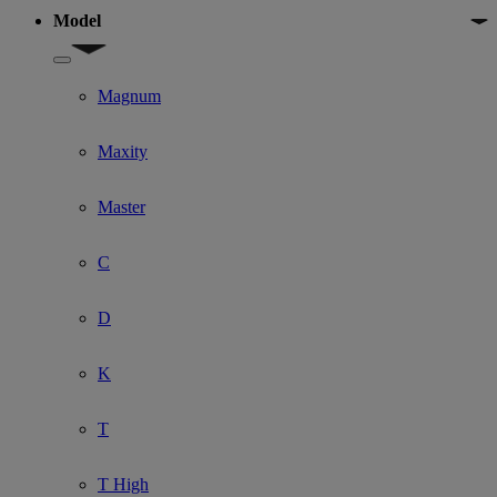
Model
Show submenu for Model
Magnum
Maxity
Master
C
D
K
T
T High