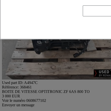
Used part ID: A4947C
Référence: 368461
BOITE DE VITESSE OPTITRONIC ZF 6AS 800 TO
3 000 EUR
Voir le numéro
0608677102
Envoyer un message