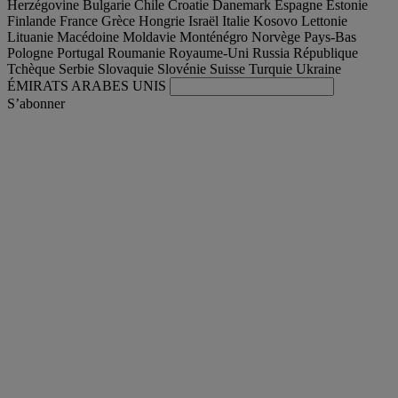
Herzégovine
Bulgarie
Chile
Croatie
Danemark
Espagne
Estonie
Finlande
France
Grèce
Hongrie
Israël
Italie
Kosovo
Lettonie
Lituanie
Macédoine
Moldavie
Monténégro
Norvège
Pays-Bas
Pologne
Portugal
Roumanie
Royaume-Uni
Russia
République
Tchèque
Serbie
Slovaquie
Slovénie
Suisse
Turquie
Ukraine
ÉMIRATS ARABES UNIS
S’abonner
International
Français
Trouver votre camion occasion
Togg
Nos offres d'occasion & reconditionnées
Togg
L'occasion par Renault Trucks
Togg
Nos sites web
contactez-nous