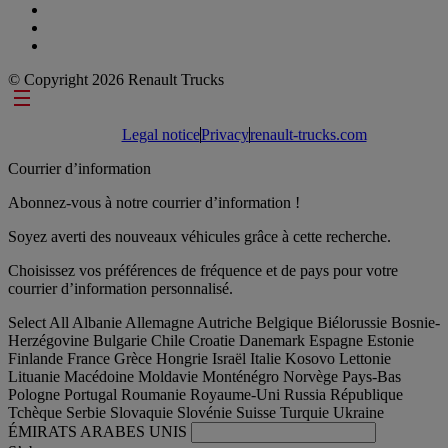
© Copyright 2026 Renault Trucks
Footer links
Legal notice
Privacy
renault-trucks.com
Courrier d’information
Abonnez-vous à notre courrier d’information !
Soyez averti des nouveaux véhicules grâce à cette recherche.
Choisissez vos préférences de fréquence et de pays pour votre
courrier d’information personnalisé.
Select All
Albanie
Allemagne
Autriche
Belgique
Biélorussie
Bosnie-
Herzégovine
Bulgarie
Chile
Croatie
Danemark
Espagne
Estonie
Finlande
France
Grèce
Hongrie
Israël
Italie
Kosovo
Lettonie
Lituanie
Macédoine
Moldavie
Monténégro
Norvège
Pays-Bas
Pologne
Portugal
Roumanie
Royaume-Uni
Russia
République
Tchèque
Serbie
Slovaquie
Slovénie
Suisse
Turquie
Ukraine
ÉMIRATS ARABES UNIS