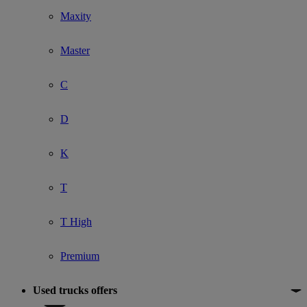
Maxity
Master
C
D
K
T
T High
Premium
Used trucks offers