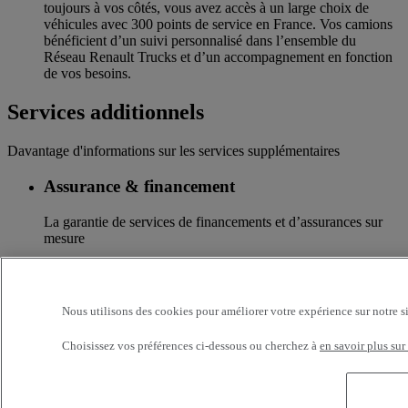
toujours à vos côtés, vous avez accès à un large choix de
véhicules avec 300 points de service en France. Vos camions
bénéficient d’un suivi personnalisé dans l’ensemble du
Réseau Renault Trucks et d’un accompagnement en fonction
de vos besoins.
Services additionnels
Davantage d'informations sur les services supplémentaires
Assurance & financement
La garantie de services de financements et d’assurances sur
mesure
Accessoires
Toute l’offre accessoires des nouvelles gammes de camions
Nous utilisons des cookies pour améliorer votre expérience sur notre s
Renault Trucks
Choisissez vos préférences ci-dessous ou cherchez à
en savoir plus sur
Optifleet
Restez connectés et optimisez la rentabilité de vote flotte