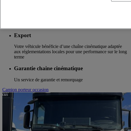
Solutions Optifuel
Toutes les solutions Optifuel pour faire des économies de
carburant
Export
Votre véhicule bénéficie d’une chaîne cinématique adaptée
aux réglementations locales pour une performance sur le long
terme
Garantie chaine cinématique
Un service de garantie et remorquage
Camion porteur occasion