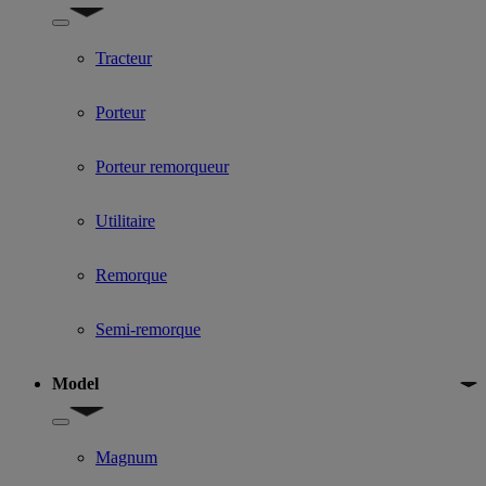
Show submenu for Used Truck categories
Tracteur
Porteur
Porteur remorqueur
Utilitaire
Remorque
Semi-remorque
Model
Show submenu for Model
Magnum