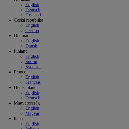
English
Deutsch
Hrvatski
Česká republika
English
Čeština
Denmark
English
Dansk
Finland
English
Suomi
Svenska
France
English
Français
Deutschland
English
Deutsch
Magyarország
English
Magyar
Italia
English
Italiano