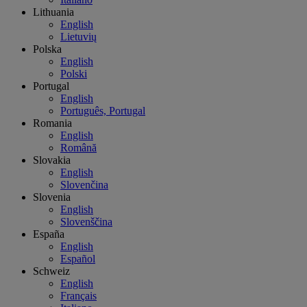
Lithuania
English
Lietuvių
Polska
English
Polski
Portugal
English
Português, Portugal
Romania
English
Română
Slovakia
English
Slovenčina
Slovenia
English
Slovenščina
España
English
Español
Schweiz
English
Français