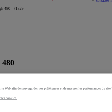
Toggle submenu
Toggle submenu
contactez-
gh 480 - 71829
 480
site Web afin de sauvegarder vos préférences et de mesurer les performances du site
r les cookies.