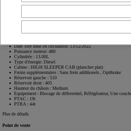
ZI Nord
69400 VILLEFRANCHE-SUR-SAONE
France
04 74 02 24 90
Benjamin BESSON
Voir le numéro
+33637575685
Contact par Whatsapp
Envoyer un message
Date 1ère mise en circulation:
13/12/2022
Puissance moteur:
480
Cylindrée :
13.00L
Type d'énergie:
Diesel
Cabine :
HIGH SLEEPER CAB (plancher plat)
Freins supplémentaires :
Sans frein additionels , Optibrake
Réservoir gauche :
510
Réservoir droit :
405
Hauteur du châssis :
Medium
Equipement :
Blocage de differentiel, Réfrigérateur, Une couch
PTAC :
19t
PTRA :
44t
Plus de détails
Point de vente