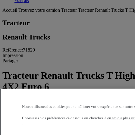
Toggle submenu
Français
Accueil
Trouvez votre camion
Tracteur
Tracteur Renault Trucks T Hi
Tracteur
Renault Trucks
Référence:71829
Impression
Partager
Tracteur Renault Trucks T High
4X2 Euro 6
358 860 kms - 2022
Nous utilisons des cookies pour améliorer votre expérience sur notre 
Sélection
65900 EUR
Choisissez vos préférences ci-dessous ou cherchez à
en savoir plus su
BERNARD TRUCKS VILLEFRANCHE-SUR-SAONE
290 avenue de Joux