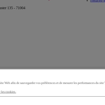
Toggle submenu
Toggle submenu
contactez-
aster 135 - 71004
site Web afin de sauvegarder vos préférences et de mesurer les performances du site
r les cookies.