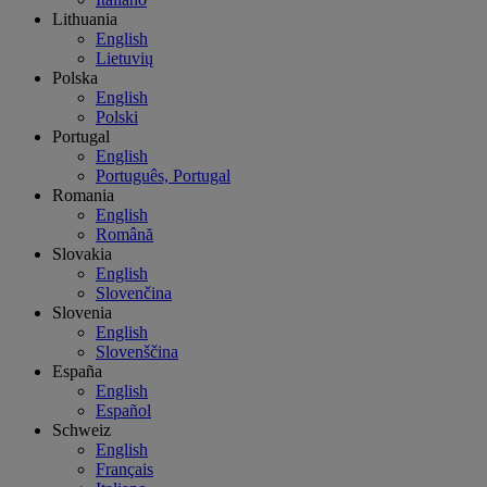
Lithuania
English
Lietuvių
Polska
English
Polski
Portugal
English
Português, Portugal
Romania
English
Română
Slovakia
English
Slovenčina
Slovenia
English
Slovenščina
España
English
Español
Schweiz
English
Français