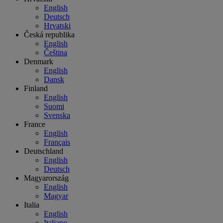
English
Deutsch
Hrvatski
Česká republika
English
Čeština
Denmark
English
Dansk
Finland
English
Suomi
Svenska
France
English
Français
Deutschland
English
Deutsch
Magyarország
English
Magyar
Italia
English
Italiano