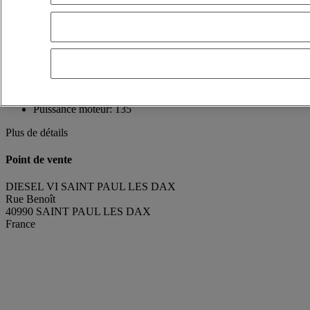
France
05 58 91 10 00
LUCAS LAVIGNE
FR
Voir le numéro
0616451466
Contact par Whatsapp
Envoyer un message
Date 1ère mise en circulation:
28/06/2021
Puissance moteur:
135
Plus de détails
Point de vente
DIESEL VI SAINT PAUL LES DAX
Rue Benoît
40990 SAINT PAUL LES DAX
France