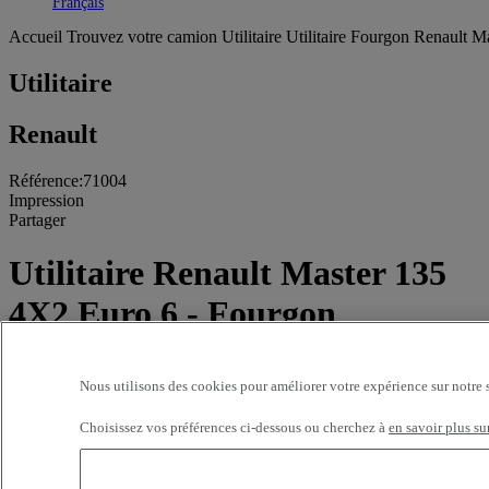
Toggle submenu
Français
Accueil
Trouvez votre camion
Utilitaire
Utilitaire Fourgon Renault M
Utilitaire
Renault
Référence:71004
Impression
Partager
Utilitaire Renault Master 135
4X2 Euro 6 - Fourgon
86 000 kms - 2021
Nous utilisons des cookies pour améliorer votre expérience sur notre 
19000 EUR
Choisissez vos préférences ci-dessous ou cherchez à
en savoir plus su
DIESEL VI SAINT PAUL LES DAX
Rue Benoît
40990 SAINT PAUL LES DAX