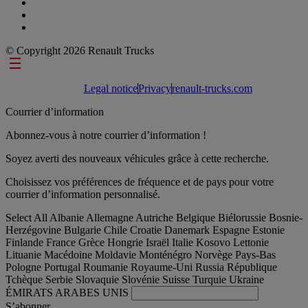
© Copyright 2026 Renault Trucks
Footer links
Legal notice
Privacy
renault-trucks.com
Courrier d’information
Abonnez-vous à notre courrier d’information !
Soyez averti des nouveaux véhicules grâce à cette recherche.
Choisissez vos préférences de fréquence et de pays pour votre
courrier d’information personnalisé.
Select All
Albanie
Allemagne
Autriche
Belgique
Biélorussie
Bosnie-
Herzégovine
Bulgarie
Chile
Croatie
Danemark
Espagne
Estonie
Finlande
France
Grèce
Hongrie
Israël
Italie
Kosovo
Lettonie
Lituanie
Macédoine
Moldavie
Monténégro
Norvège
Pays-Bas
Pologne
Portugal
Roumanie
Royaume-Uni
Russia
République
Tchèque
Serbie
Slovaquie
Slovénie
Suisse
Turquie
Ukraine
ÉMIRATS ARABES UNIS
S’abonner