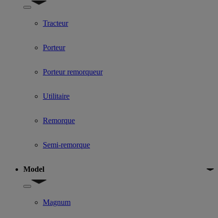
Show submenu for Used Truck categories
Tracteur
Porteur
Porteur remorqueur
Utilitaire
Remorque
Semi-remorque
Model
Show submenu for Model
Magnum