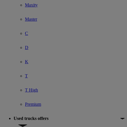
Maxity
Master
C
D
K
T
T High
Premium
Used trucks offers