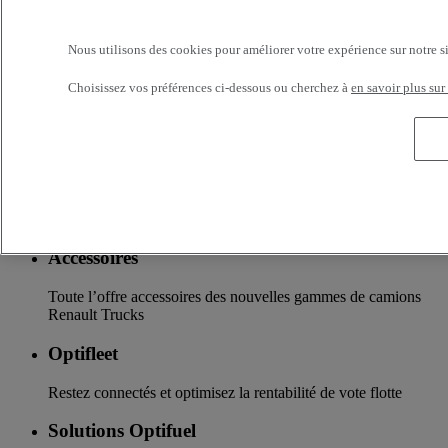
bénéficient d’un suivi personnalisé dans l’ensemble du
Réseau Renault Trucks et d’un accompagnement en fonction
de vos besoins.
Nous utilisons des cookies pour améliorer votre expérience sur notre s
Services additionnels
Choisissez vos préférences ci-dessous ou cherchez à
en savoir plus sur
Davantage d'informations sur les services supplémentaires
Assurance & financement
La garantie de services de financements et d’assurances sur
mesure
Accessoires
Toute l’offre accessoires des nouvelles gammes de camions
Renault Trucks
Optifleet
Restez connectés et optimisez la rentabilité de vote flotte
Solutions Optifuel