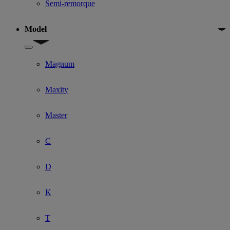
Semi-remorque
Model
Show submenu for Model
Magnum
Maxity
Master
C
D
K
T