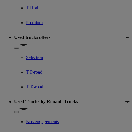
T High
Premium
Used trucks offers
Show submenu for Used trucks offers
Selection
T P-road
T X-road
Used Trucks by Renault Trucks
Show submenu for Used Trucks by Renault Trucks
Nos engagements