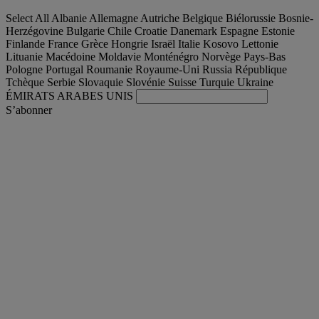
Select All
Albanie
Allemagne
Autriche
Belgique
Biélorussie
Bosnie-
Herzégovine
Bulgarie
Chile
Croatie
Danemark
Espagne
Estonie
Finlande
France
Grèce
Hongrie
Israël
Italie
Kosovo
Lettonie
Lituanie
Macédoine
Moldavie
Monténégro
Norvège
Pays-Bas
Pologne
Portugal
Roumanie
Royaume-Uni
Russia
République
Tchèque
Serbie
Slovaquie
Slovénie
Suisse
Turquie
Ukraine
ÉMIRATS ARABES UNIS
S’abonner
International
Français
Trouver votre camion occasion
Togg
Nos offres d'occasion & reconditionnées
Togg
L'occasion par Renault Trucks
Togg
Nos sites web
contactez-nous