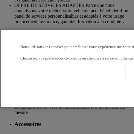
OFFRE DE SERVICES ADAPTES Parce que nous
connaissons votre métier, votre véhicule peut bénéficier d’un
panel de services personnalisables et adaptés à votre usage :
financement, assurance, garantie, formation à la conduite…
UN RESEAU DE PROXIMITÉ Parce que nous sommes
toujours à vos côtés, vous avez accès à un large choix de
véhicules avec 300 points de service en France. Vos camions
Nous utilisons des cookies pour améliorer votre expérience sur notre s
bénéficient d’un suivi personnalisé dans l’ensemble du
Réseau Renault Trucks et d’un accompagnement en fonction
Choisissez vos préférences ci-dessous ou cherchez à
en savoir plus sur
de vos besoins.
Services additionnels
Davantage d'informations sur les services supplémentaires
Assurance & financement
La garantie de services de financements et d’assurances sur
mesure
Accessoires