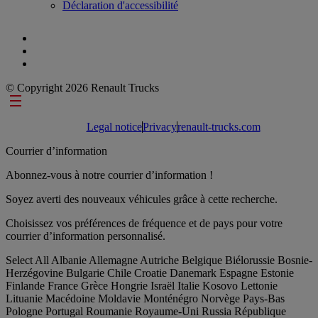
Déclaration d'accessibilité
© Copyright 2026 Renault Trucks
Footer links
Legal notice
Privacy
renault-trucks.com
Courrier d’information
Abonnez-vous à notre courrier d’information !
Soyez averti des nouveaux véhicules grâce à cette recherche.
Choisissez vos préférences de fréquence et de pays pour votre
courrier d’information personnalisé.
Select All
Albanie
Allemagne
Autriche
Belgique
Biélorussie
Bosnie-
Herzégovine
Bulgarie
Chile
Croatie
Danemark
Espagne
Estonie
Finlande
France
Grèce
Hongrie
Israël
Italie
Kosovo
Lettonie
Lituanie
Macédoine
Moldavie
Monténégro
Norvège
Pays-Bas
Pologne
Portugal
Roumanie
Royaume-Uni
Russia
République