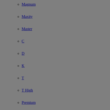
Magnum
Maxity
Master
C
D
K
T
T High
Premium