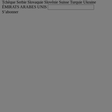
Tchèque
Serbie
Slovaquie
Slovénie
Suisse
Turquie
Ukraine
ÉMIRATS ARABES UNIS
S’abonner
International
Français
Trouver votre camion occasion
Togg
Nos offres d'occasion & reconditionnées
Togg
L'occasion par Renault Trucks
Togg
Nos sites web
contactez-nous