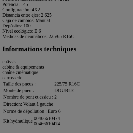
Potencia: 145
Configuración: 4X2
Distancia entre ejes: 2.625
Caja de cambios: Manual
Depósitos: 100
Nivel ecológico: E 6
Medidas de neumáticos: 225/65 R16C
Informations techniques
châssis
cabine & equipements
chaîne cinématique
carrosserie
Taille des pneus :
225/75 R16C
Monte de pneu :
DOUBLE
Nombre de pont et essieu :
2
Direction:
Volant à gauche
Norme de dépollution :
Euro 6
00466610474
Kit hydraulique
00466610474