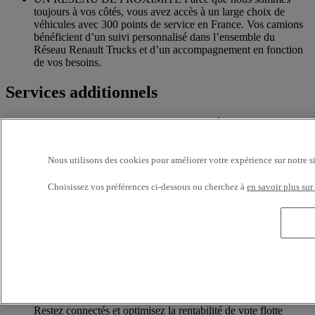
toujours à vos côtés, vous avez accès à un large choix de
véhicules avec 300 points de service en France. Vos camions
bénéficient d’un suivi personnalisé dans l’ensemble du
Réseau Renault Trucks et d’un accompagnement en fonction
de vos besoins.
Services additionnels
Davantage d'informations sur les services supplémentaires
Assurance & financement
Nous utilisons des cookies pour améliorer votre expérience sur notre s
La garantie de services de financements et d’assurances sur
Choisissez vos préférences ci-dessous ou cherchez à
en savoir plus sur
mesure
Accessoires
Toute l’offre accessoires des nouvelles gammes de camions
Renault Trucks
Optifleet
Restez connectés et optimisez la rentabilité de vote flotte